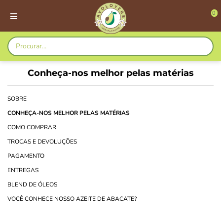
0
Conheça-nos melhor pelas matérias
SOBRE
CONHEÇA-NOS MELHOR PELAS MATÉRIAS
COMO COMPRAR
TROCAS E DEVOLUÇÕES
PAGAMENTO
ENTREGAS
BLEND DE ÓLEOS
VOCÊ CONHECE NOSSO AZEITE DE ABACATE?