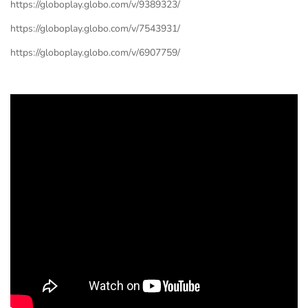
https://globoplay.globo.com/v/9389323/
https://globoplay.globo.com/v/7543931/
https://globoplay.globo.com/v/6907759/